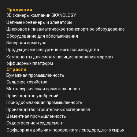
Реквизиты
ООО "ЗАВОД АГМ МЕТМАШ"
ИНН
5 262 395 147
ОГРН
1 245 200 011 055
КПП
526 201 001
Почтовый адрес
г. Нижний Новгород, ул Свободы, д 19, офис 211
© Все права защищены
Разработка сайта
Политика конфиденциальности
Согласие на обработку ПД
Вернуться наверх ↑