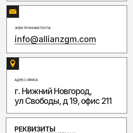
АДРЕС ОФИСА
г. Нижний Новгород,
ул Свободы, д 19, офис 211
РЕКВИЗИТЫ
ООО «ЗАВОД АГМ МЕТМАШ»
Почтовый адрес:
г. Нижний Новгород, ул Свободы,
д 19, офис 211
ИНН
5 262 395 147
ОГРН
1 245 200 011 055
КПП
526 201 001
ОКПО
75 999 731
ОКАТО
22 401 379 000
ОКТМО
22 701 000 001
СВЯЗАТЬСЯ С НАМИ