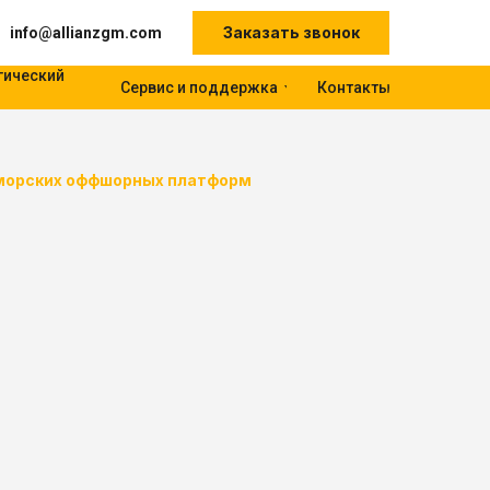
Заказать звонок
info@allianzgm.com
гический
Сервис и поддержка
Контакты
морских оффшорных платформ