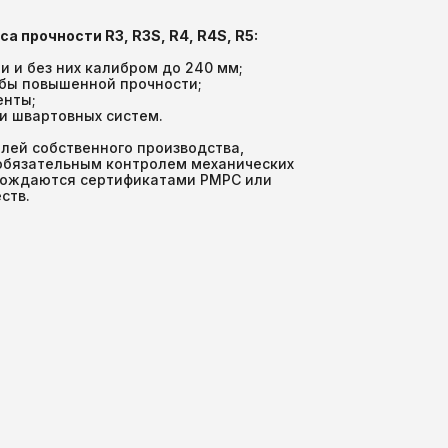
а прочности R3, R3S, R4, R4S, R5:
 и без них калибром до 240 мм;
обы повышенной прочности;
енты;
и швартовных систем.
лей собственного производства,
 обязательным контролем механических
овождаются сертификатами РМРС или
ств.