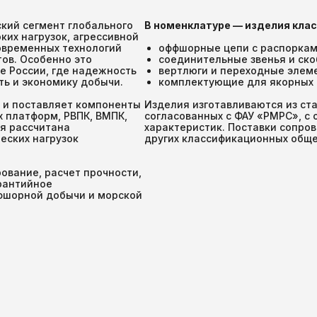
кий сегмент глобального
В номенклатуре — изделия класс
ких нагрузок, агрессивной
овременных технологий
оффшорные цепи с распорками
тов. Особенно это
соединительные звенья и ск
е России, где надежность
вертлюги и переходные элем
ть и экономику добычи.
комплектующие для якорных 
 и поставляет компоненты
Изделия изготавливаются из ста
 платформ, РВПК, ВМПК,
согласованных с ФАУ «РМРС», с
ия рассчитана
характеристик. Поставки сопр
еских нагрузок
других классификационных обще
ование, расчет прочности,
рантийное
фшорной добычи и морской