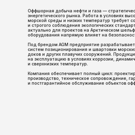
Оффшорная добыча нефти и газа — стратегичес
энергетического рынка. Работа в условиях высо
морской среды и низких температур требует с
и строгого соблюдения экологических стандар
актуально для проектов на Арктическом шельф
оборудования напрямую влияет на безопаснос
Под брендом AGM предприятие разрабатывает
систем позиционирования и швартовки морских
доков и других плавучих сооружений. Продукц
на эксплуатацию в условиях коррозии, динамич
и сверхнизких температур.
Компания обеспечивает полный цикл: проектир
производство, техническое сопровождение, га
и постгарантийное обслуживание объектов оф
инфраструктуры.