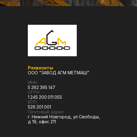
Реквизиты
ООО "ЗАВОД АГМ МЕТМАШ"
ИНН
5 262 395 147
ОГРН
1 245 200 011 055
КПП
526 201 001
Почтовый адрес
г. Нижний Новгород, ул Свободы,
д 19, офис 211