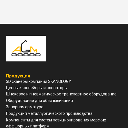
Навигация
О компании
Услуги и сервис
Техническая поддержка
Конструкторский отдел
Устойчивое развитие
Контакты
ООО "ЗАВОД АГМ МЕТМАШ"
г. Нижний Новгород, ул
Свободы, д 19, офис 211
8(910)798-18-89
info@allianzgm.com
Заказать звонок