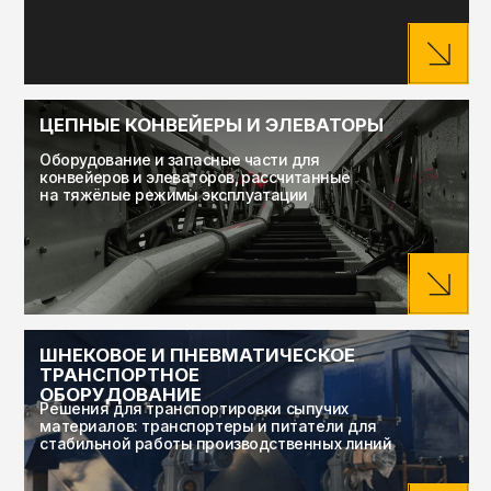
ОБОРУДОВАНИЕ
Решения для транспортировки сыпучих
материалов: транспортеры и питатели для
стабильной работы производственных линий
ОБОРУДОВАНИЕ ДЛЯ
ОБЕСПЫЛИВАНИЯ
Решения для аспирации и очистки воздуха
на производстве: фильтрационные установки,
системы газоочистки и промышленная
арматура для пылевых процессов
ЗАПОРНАЯ АРМАТУРА
Промышленная запорная арматура для
регулирования и дозирования сыпучих
материалов в условиях низкого давления
ПРОДУКЦИЯ МЕТАЛЛУРГИЧЕСКОГО
ПРОИЗВОДСТВА