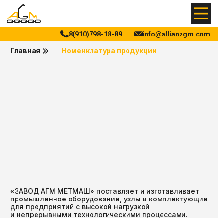
8(910)798-18-89
info@allianzgm.com
Главная
Номенклатура продукции
«ЗАВОД АГМ МЕТМАШ» поставляет и изготавливает
промышленное оборудование, узлы и комплектующие
для предприятий с высокой нагрузкой
и непрерывными технологическими процессами.
Мы реализуем решения для транспортировки
материалов, системы обеспыливания
и пылеподавления, а также поставляем
металлургическую продукцию и изделия
металлообработки.
В каталоге собраны основные направления
продукции «ЗАВОД АГМ МЕТМАШ»: оборудование для
транспортировки сыпучих материалов, компоненты
и расходные элементы, решения для
пылеулавливания и пылеподавления, а также