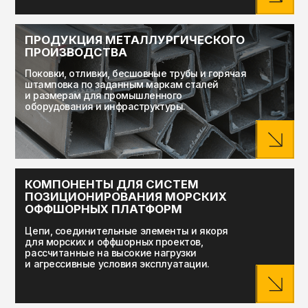
3D cканеры компании SKANOLOGY
Цепные конвейеры и элеваторы
Шнековое и пневматическое транспортное оборудование
Оборудование для обеспыливания
Запорная арматура
Продукция металлургического производства
Компоненты для систем позиционирования морских
оффшорных платформ
Отрасли
Бумажная промышленность
Сельское хозяйство
Металлургическая промышленность
Производство удобрений
Горнодобывающая промышленность
Производство строительных материалов
Цементная промышленность
Судостроение и судоремонт
Оффшорная добыча и перевалка углеводородного сырья