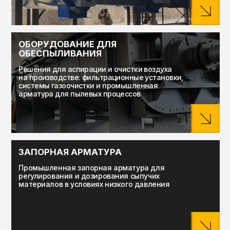
Поковки, отливки, бесшовные трубы и горячая
штамповка по заданным маркам сталей
и размерам для промышленного
оборудования и инфраструктуры.
КОМПОНЕНТЫ ДЛЯ СИСТЕМ
ПОЗИЦИОНИРОВАНИЯ МОРСКИХ
ОФФШОРНЫХ ПЛАТФОРМ
Цепи, соединительные элементы и якоря
для морских и оффшорных проектов,
рассчитанные на высокие нагрузки
и агрессивные условия эксплуатации.
Продукция