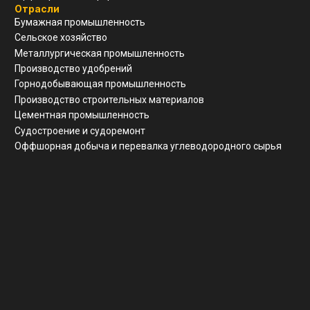
Реквизиты
ООО "ЗАВОД АГМ МЕТМАШ"
ИНН
5 262 395 147
ОГРН
1 245 200 011 055
КПП
526 201 001
Почтовый адрес
г. Нижний Новгород, ул Свободы, д 19, офис 211
© Все права защищены
Разработка сайта
Политика конфиденциальности
Согласие на обработку ПД
Вернуться наверх ↑