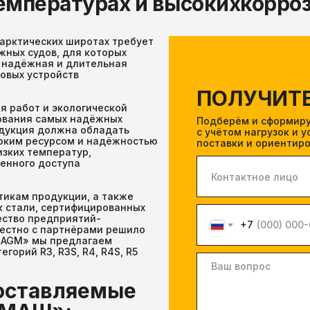
емпературах и высокихкорро
 арктических широтах требует
ных судов, для которых
х надёжная и длительная
овых устройств
ПОЛУЧИТ
я работ и экологической
ования самых надёжных
Подберём и сформир
одукция должна обладать
с учётом нагрузок и 
оким ресурсом и надёжностью
поставки и ориентир
изких температур,
ченного доступа
тикам продукции, а также
 стали, сертифицированных
ество предприятий-
+7
естно с партнёрами решило
 «AGM» мы предлагаем
орий R3, R3S, R4, R4S, R5
оставляемые