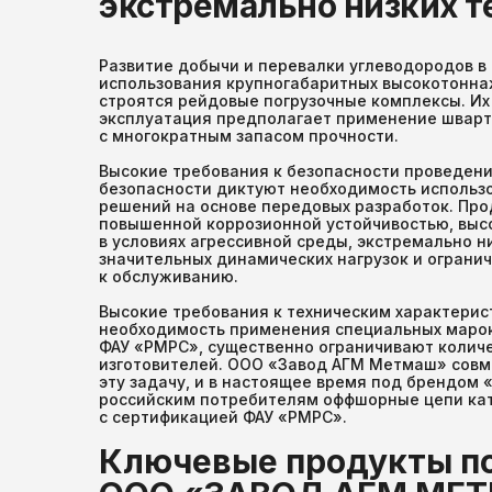
экстремально низких т
Развитие добычи и перевалки углеводородов в
использования крупногабаритных высокотоннаж
строятся рейдовые погрузочные комплексы. И
эксплуатация предполагает применение шварт
с многократным запасом прочности.
Высокие требования к безопасности проведени
безопасности диктуют необходимость использ
решений на основе передовых разработок. Пр
повышенной коррозионной устойчивостью, выс
в условиях агрессивной среды, экстремально н
значительных динамических нагрузок и ограни
к обслуживанию.
Высокие требования к техническим характерис
необходимость применения специальных марок
ФАУ «РМРС», существенно ограничивают колич
изготовителей. ООО «Завод АГМ Метмаш» совм
эту задачу, и в настоящее время под брендом
российским потребителям оффшорные цепи катег
с сертификацией ФАУ «РМРС».
Ключевые продукты п