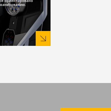
рое ориентировано
сканированию.