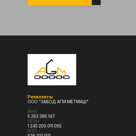
Реквизиты
ООО "ЗАВОД АГМ МЕТМАШ"
ИНН
5 262 395 147
ОГРН
1 245 200 011 055
КПП
526 201 001