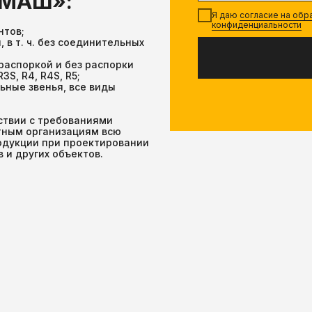
ТМАШ»:
Я даю
согласие на об
конфиденциальности
нтов;
в т. ч. без соединительных
аспоркой и без распорки
S, R4, R4S, R5;
ьные звенья, все виды
ствии с требованиями
ктным организациям всю
дукции при проектировании
 и других объектов.