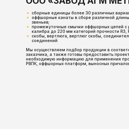
ООО «ЗАВОД АГМ МЕ
сборные единицы более 30 различных вариа
оффшорные канаты в сборе различной длины, 
звеньев;
промежуточные смычки оффшорных цепей с р
калибра до 220 мм категорий прочности R3, R3
скобы, вертлюга, вертлюг скобы, соединител
соединений
Мы осуществляем подбор продукции в соответ
заказчика, а также готовы предоставить прое
необходимую информацию для применения про
РВПК, оффшорных платформ, выносных причалов