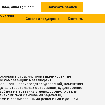
Заказать звонок
info@allianzgm.com
гический
Сервис и поддержка
Контакты
 основные отрасли, промышленности где
е компетенции: металлургия,
енность, производство удобрений, цементная
ство строительных материалов, судостроение
добыча и перевалка углеводородного сырья.
ознакомиться с типовыми задачами,
сами и реализованными решениями в данной