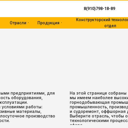
8(910)798-18-89
Конструкторский техноло
Отрасли
Продукция
отдел
ыми предприятиями, для
На этой странице собраны
ость оборудования,
мы имеем наиболее высоки
эксплуатации.
горнодобывающая промышл
 условиями работы:
промышленность, производ
азивные материалы,
и судоремонт, оффшорная 
глосуточное производство
Выберите отрасль, чтобы 
ости.
технологическими процес
сфере.