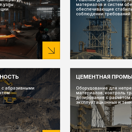
е узлы
материалов и систем об
ации
обеспечивающие стабиль
соблюдении требований
НОСТЬ
ЦЕМЕНТНАЯ ПРОМ
 с абразивными
Оборудование для непре
нтом
материалов, контроль тр
дозирование с расчётом 
эксплуатационных и техн