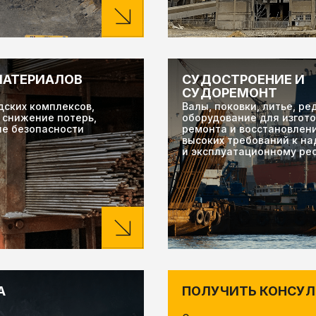
МАТЕРИАЛОВ
СУДОСТРОЕНИЕ И
СУДОРЕМОНТ
дских комплексов,
Валы, поковки, литье, р
снижение потерь,
оборудование для изгото
ие безопасности
ремонта и восстановлени
высоких требований к н
и эксплуатационному ре
А
ПОЛУЧИТЬ КОНСУ