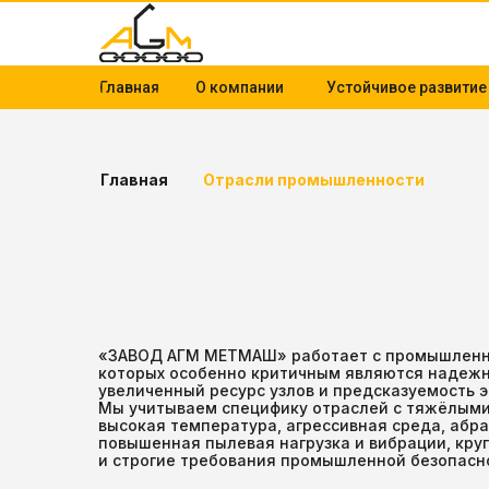
Главная
О компании
Устойчивое развитие
Главная
Отрасли промышленности
«ЗАВОД АГМ МЕТМАШ» работает с промышленн
которых особенно критичным являются надежн
увеличенный ресурс узлов и предсказуемость 
Мы учитываем специфику отраслей с тяжёлыми
высокая температура, агрессивная среда, абр
повышенная пылевая нагрузка и вибрации, кру
и строгие требования промышленной безопасн