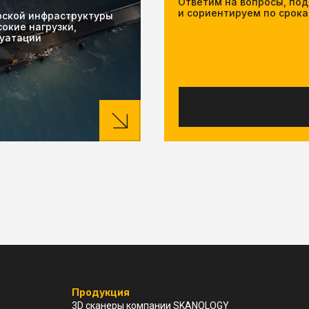
Ответим на вопросы, по
и сориентируем по срока
рской инфраструктуры
окие нагрузки,
луатации
Продукция
3D cканеры компании SKANOLOGY