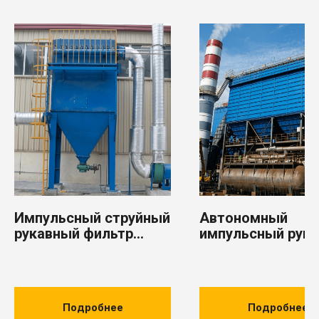
Продукция
3D cканеры компании SKANOLOGY
Цепные конвейеры и элеваторы
Шнековое и пневматическое транспортное оборудование
Оборудование для обеспыливания
Запорная арматура
Продукция металлургического производства
Компоненты для систем позиционирования морских
оффшорных платформ
Отрасли
Бумажная промышленность
Сельское хозяйство
Металлургическая промышленность
Производство удобрений
Горнодобывающая промышленность
Производство строительных материалов
Цементная промышленность
Судостроение и судоремонт
Оффшорная добыча и перевалка углеводородного сырья
Импульсный струйный
Автономный
рукавный фильтр
импульсный рук
серии AGM MC
фильтр с длинн
мешком серии A
LCM
Подробнее
Подробнее