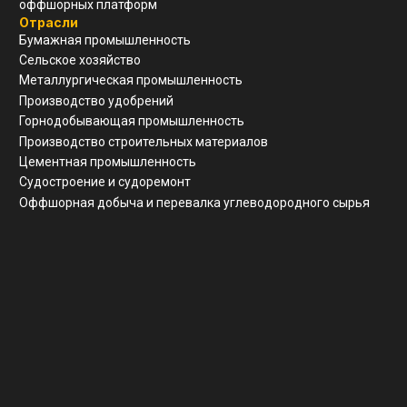
Реквизиты
ООО "ЗАВОД АГМ МЕТМАШ"
ИНН
5 262 395 147
ОГРН
1 245 200 011 055
КПП
526 201 001
Почтовый адрес
г. Нижний Новгород, ул Свободы, д 19, офис 211
© Все права защищены
Разработка сайта
Политика конфиденциальности
Согласие на обработку ПД
Вернуться наверх ↑