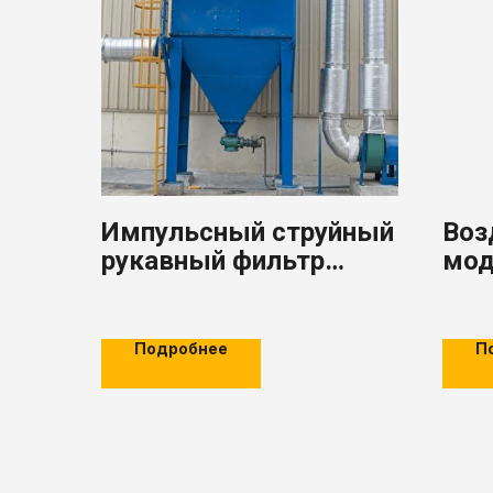
Импульсный струйный
Воз
рукавный фильтр
мод
серии AGM MC
имп
фил
Подробнее
П