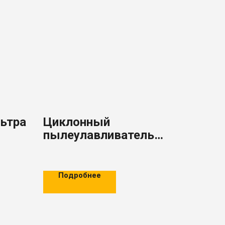
ьтра
Циклонный
пылеулавливатель
серии AGM XLP
Подробнее