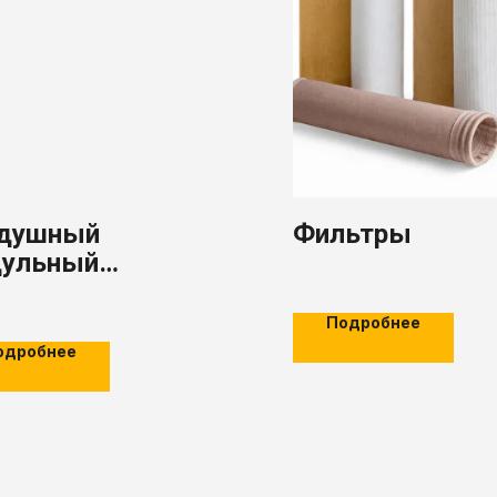
душный
Фильтры
ульный
ульсный рукавный
ьтр AGM PPC
Подробнее
одробнее