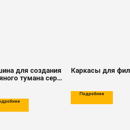
ина для создания
Каркасы для фил
яного тумана серии
 JY
Подробнее
одробнее