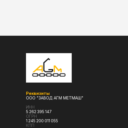
Реквизиты
ООО "ЗАВОД АГМ МЕТМАШ"
ИНН
5 262 395 147
ОГРН
1 245 200 011 055
КПП