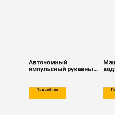
Автономный
Маш
импульсный рукавный
вод
фильтр с длинным
AGM
мешком серии AGM
LCM
Подробнее
П