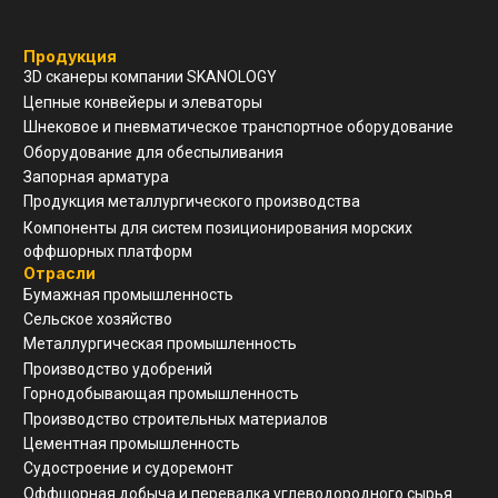
Навигация
О компании
Услуги и сервис
Техническая поддержка
Конструкторский отдел
Устойчивое развитие
Контакты
ООО "ЗАВОД АГМ МЕТМАШ"
г. Нижний Новгород, ул
Свободы, д 19, офис 211
8(910)798-18-89
info@allianzgm.com
Заказать звонок