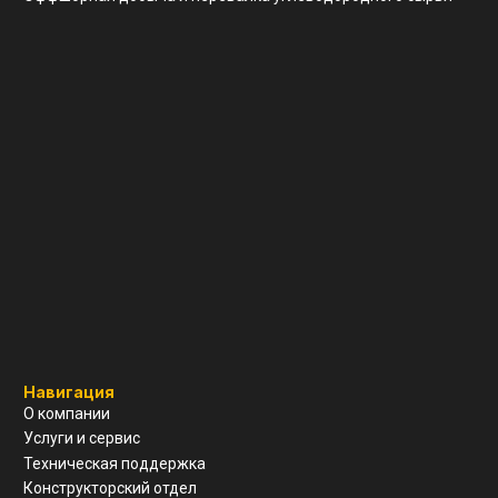
Реквизиты
ООО "ЗАВОД АГМ МЕТМАШ"
ИНН
5 262 395 147
ОГРН
1 245 200 011 055
КПП
526 201 001
Почтовый адрес
г. Нижний Новгород, ул Свободы, д 19, офис 211
© Все права защищены
Разработка сайта
Политика конфиденциальности
Согласие на обработку ПД
Вернуться наверх ↑