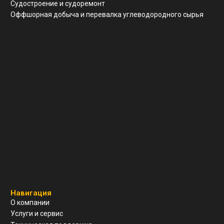
Реквизиты
ООО "ЗАВОД АГМ МЕТМАШ"
ИНН
5 262 395 147
ОГРН
1 245 200 011 055
КПП
526 201 001
Почтовый адрес
г. Нижний Новгород, ул Свободы, д 19, офис 211
© Все права защищены
Разработка сайта
Политика конфиденциальности
Согласие на обработку ПД
Вернуться наверх ↑