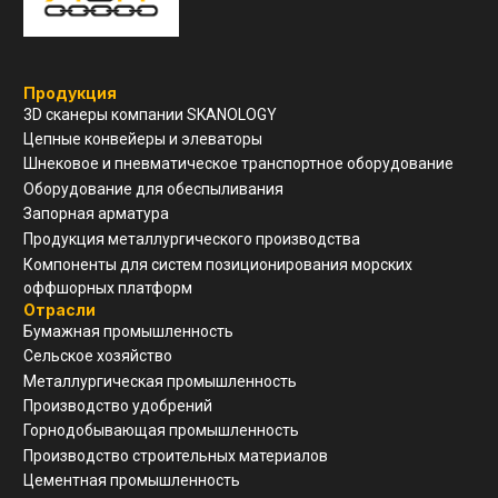
Навигация
О компании
Услуги и сервис
Техническая поддержка
Конструкторский отдел
Устойчивое развитие
Контакты
ООО "ЗАВОД АГМ МЕТМАШ"
г. Нижний Новгород, ул
Свободы, д 19, офис 211
8(910)798-18-89
info@allianzgm.com
Заказать звонок