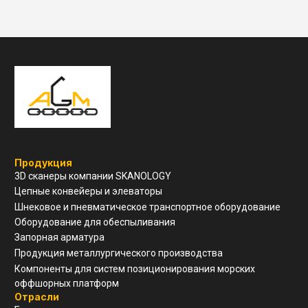
Навигация
О компании
Услуги и сервис
Техническая поддержка
Конструкторский отдел
Устойчивое развитие
Контакты
ООО "ЗАВОД АГМ МЕТМАШ"
г. Нижний Новгород, ул
Свободы, д 19, офис 211
8(910)798-18-89
info@allianzgm.com