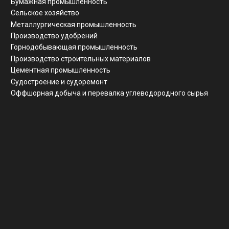
Заказать звонок
Реквизиты
ООО "ЗАВОД АГМ МЕТМАШ"
ИНН
5 262 395 147
ОГРН
1 245 200 011 055
КПП
526 201 001
Почтовый адрес
г. Нижний Новгород, ул Свободы, д 19, офис 211
© Все права защищены
Разработка сайта
Политика конфиденциальности
Согласие на обработку ПД
Вернуться наверх ↑