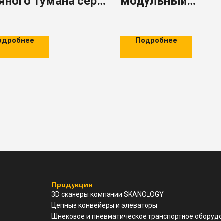
яного тумана серии
модульный
 JY
импульсный рук
фильтр AGM PPC
одробнее
Подробнее
Продукция
3D cканеры компании SKANOLOGY
Цепные конвейеры и элеваторы
Шнековое и пневматическое транспортное оборуд