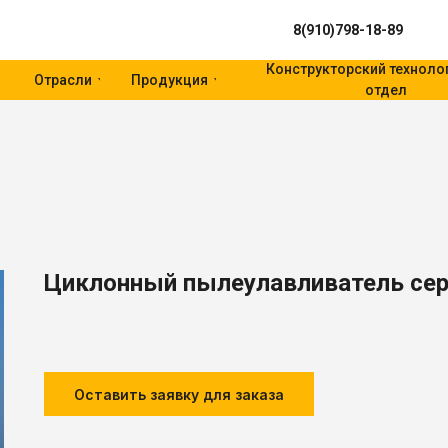
8(910)798-18-89
Конструкторский техноло
Отрасли
Продукция
отдел
Циклонный пылеулавливатель се
Оставить заявку для заказа