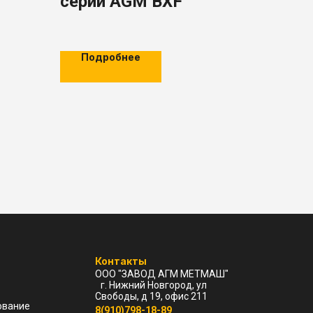
серии AGM BXF
авный
Подробнее
Контакты
ООО "ЗАВОД АГМ МЕТМАШ"
г. Нижний Новгород, ул
Свободы, д 19, офис 211
ование
8(910)798-18-89