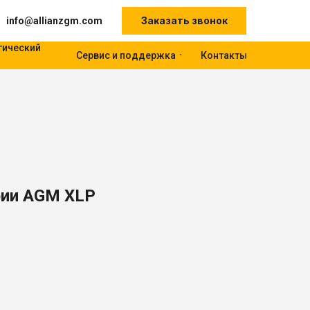
Заказать звонок
info@allianzgm.com
гический
Сервис и поддержка
Контакты
рии AGM XLP