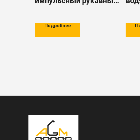
импульсный рукавный
вод
фильтр с длинным
AGM
мешком серии AGM
LCM
Подробнее
П