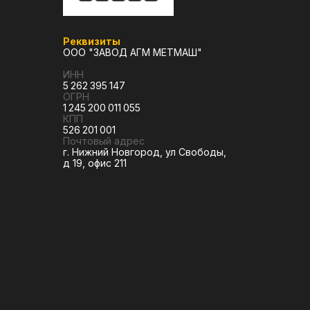
Реквизиты
ООО "ЗАВОД АГМ МЕТМАШ"
ИНН
5 262 395 147
ОГРН
1 245 200 011 055
КПП
526 201 001
Почтовый адрес
г. Нижний Новгород, ул Свободы,
д 19, офис 211