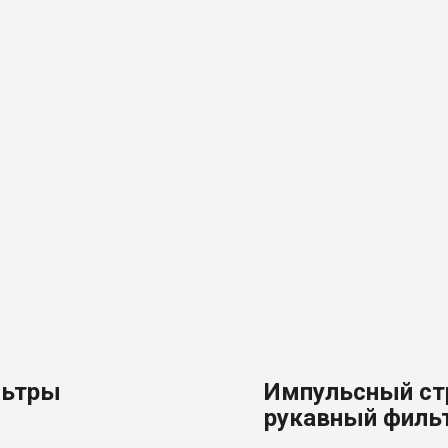
ьтры
Импульсный ст
рукавный филь
серии AGM MC