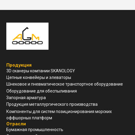
Навигация
О компании
Услуги и сервис
Техническая поддержка
Конструкторский отдел
Устойчивое развитие
Контакты
ООО "ЗАВОД АГМ МЕТМАШ"
г. Нижний Новгород, ул
Свободы, д 19, офис 211
8(910)798-18-89
info@allianzgm.com
Заказать звонок
Реквизиты