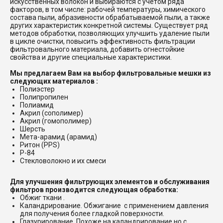
искусственных волокон и выбираются с учетом ряда
факторов, в том числе: рабочей температуры, химического
состава пыли, абразивности обрабатываемой пыли, а также
других характеристик конкретной системы. Существует ряд
методов обработки, позволяющих улучшить удаление пыли
в цикле очистки, повысить эффективность фильтрации
фильтровального материала, добавить огнестойкие
свойства и другие специальные характеристики.
Мы предлагаем Вам на выбор фильтровальные мешки из
следующих материалов :
Полиэстер
Полипропилен
Полиамид
Акрил (сополимер)
Акрил (гомополимер)
Шерсть
Мета-арамид (арамид)
Ритон (PPS)
P-84
Стекловолокно и их смеси
Для улучшения фильтрующих элементов и обслуживания
фильтров производится следующая обработка:
Обжиг ткани .
Каландрирование. Обжигание с применением давления
для получения более гладкой поверхности.
Глазурирование. Похоже на каландрирование но с