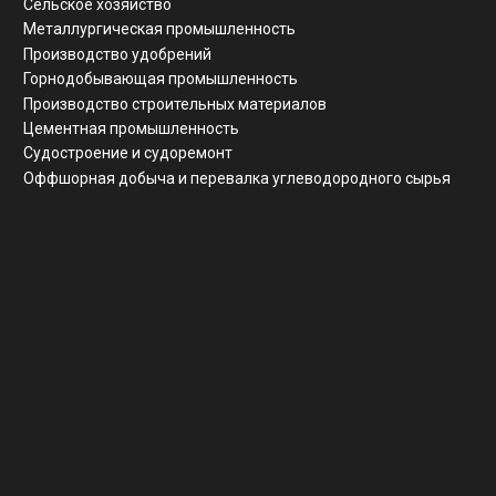
ООО "ЗАВОД АГМ МЕТМАШ"
ИНН
5 262 395 147
ОГРН
1 245 200 011 055
КПП
526 201 001
Почтовый адрес
г. Нижний Новгород, ул Свободы, д 19, офис 211
© Все права защищены
Разработка сайта
Политика конфиденциальности
Согласие на обработку ПД
Вернуться наверх ↑