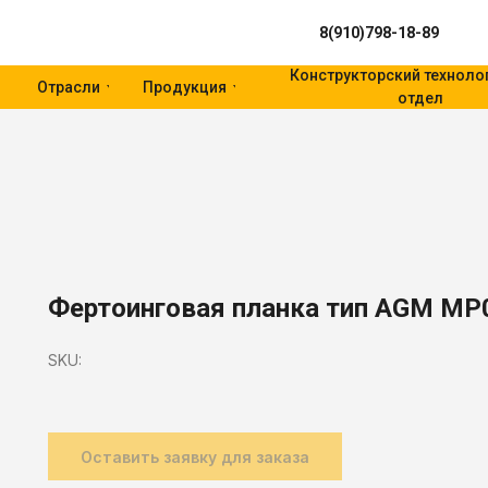
8(910)798-18-89
Конструкторский техноло
Отрасли
Продукция
отдел
Фертоинговая планка тип AGM M
SKU:
Оставить заявку для заказа