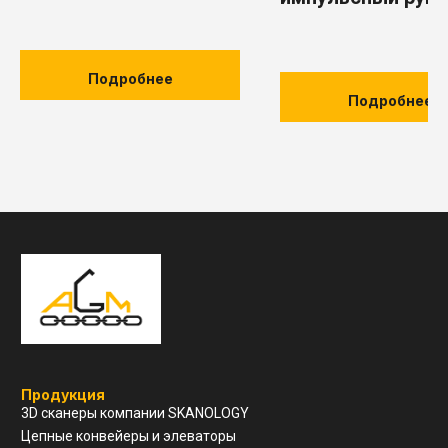
Производство строительных материалов
фильтр с длинн
Цементная промышленность
мешком серии A
Судостроение и судоремонт
Оффшорная добыча и перевалка углеводородного сырья
LCM
Подробнее
Подробнее
Навигация
О компании
Услуги и сервис
Техническая поддержка
Конструкторский отдел
Устойчивое развитие