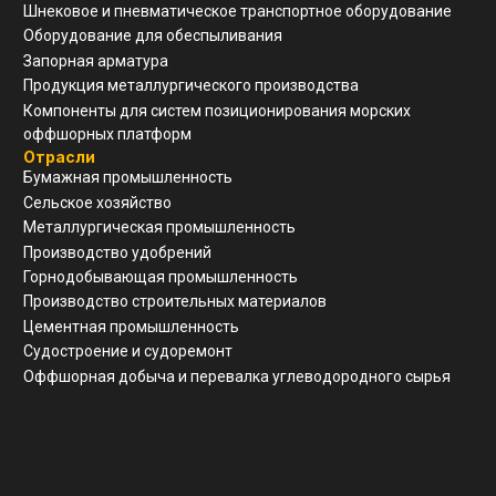
Контакты
ООО "ЗАВОД АГМ МЕТМАШ"
г. Нижний Новгород, ул
Свободы, д 19, офис 211
8(910)798-18-89
info@allianzgm.com
Заказать звонок
Реквизиты
ООО "ЗАВОД АГМ МЕТМАШ"
ИНН
5 262 395 147
ОГРН
1 245 200 011 055
КПП
526 201 001
Почтовый адрес
г. Нижний Новгород, ул Свободы, д 19, офис 211