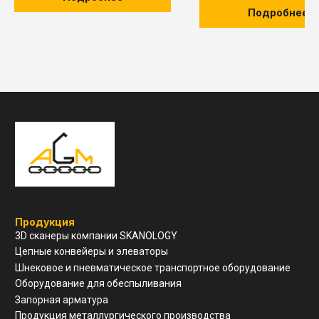
Подробнее
Навигация
О компании
Услуги и сервис
Техническая поддержка
Конструкторский отдел
Устойчивое развитие
Контакты
ООО "ЗАВОД АГМ МЕТМАШ"
г. Нижний Новгород, ул
Свободы, д 19, офис 211
8(910)798-18-89
info@allianzgm.com
Заказать звонок