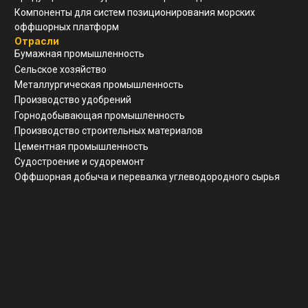
Реквизиты
ООО "ЗАВОД АГМ МЕТМАШ"
ИНН
5 262 395 147
ОГРН
1 245 200 011 055
КПП
526 201 001
Почтовый адрес
г. Нижний Новгород, ул Свободы, д 19, офис 211
© Все права защищены
Разработка сайта
Политика конфиденциальности
Согласие на обработку ПД
Вернуться наверх ↑