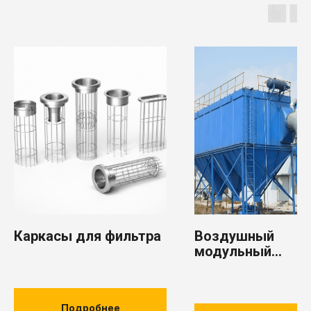
Продукция
3D cканеры компании SKANOLOGY
Цепные конвейеры и элеваторы
Шнековое и пневматическое транспортное оборудование
Оборудование для обеспыливания
Запорная арматура
Продукция металлургического производства
Компоненты для систем позиционирования морских
оффшорных платформ
Отрасли
Бумажная промышленность
Сельское хозяйство
Металлургическая промышленность
Производство удобрений
Горнодобывающая промышленность
Производство строительных материалов
Цементная промышленность
Судостроение и судоремонт
Оффшорная добыча и перевалка углеводородного сырья
Каркасы для фильтра
Воздушный
модульный
импульсный рук
фильтр AGM PPC
Подробнее