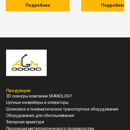
О компании
Подробнее
Подробнее
Услуги и сервис
Техническая поддержка
Конструкторский отдел
Устойчивое развитие
Контакты
ООО "ЗАВОД АГМ МЕТМАШ"
г. Нижний Новгород, ул
Свободы, д 19, офис 211
8(910)798-18-89
info@allianzgm.com
Заказать звонок
Реквизиты
ООО "ЗАВОД АГМ МЕТМАШ"
ИНН
5 262 395 147
ОГРН