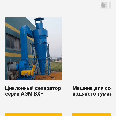
Компоненты для систем позиционирования морских
оффшорных платформ
Отрасли
Бумажная промышленность
Сельское хозяйство
Металлургическая промышленность
Производство удобрений
Горнодобывающая промышленность
Производство строительных материалов
Цементная промышленность
Судостроение и судоремонт
Оффшорная добыча и перевалка углеводородного сырья
Циклонный сепаратор
Машина для соз
серии AGM BXF
водяного тумана
серии AGM JY
Навигация