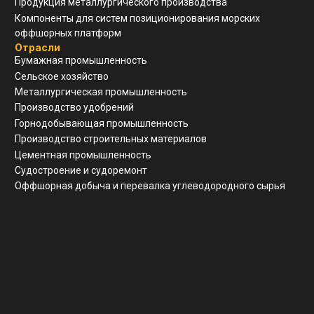
Реквизиты
ООО "ЗАВОД АГМ МЕТМАШ"
ИНН
5 262 395 147
ОГРН
1 245 200 011 055
КПП
526 201 001
Почтовый адрес
г. Нижний Новгород, ул Свободы, д 19, офис 211
© Все права защищены
Разработка сайта
Политика конфиденциальности
Согласие на обработку ПД
Вернуться наверх ↑