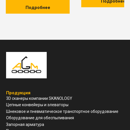
Подробнее
Подробнее
Навигация
О компании
Услуги и сервис
Техническая поддержка
Конструкторский отдел
Устойчивое развитие
Контакты
ООО "ЗАВОД АГМ МЕТМАШ"
г. Нижний Новгород, ул
Свободы, д 19, офис 211
8(910)798-18-89
info@allianzgm.com
Заказать звонок